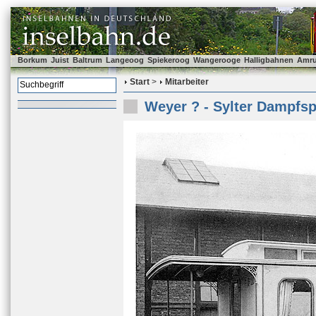
Borkum
Juist
Baltrum
Langeoog
Spiekeroog
Wangerooge
Halligbahnen
Amr
Start
>
Mitarbeiter
Weyer ? - Sylter Dampfs