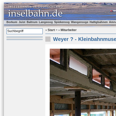
Borkum
Juist
Baltrum
Langeoog
Spiekeroog
Wangerooge
Halligbahnen
Amr
Start
>
Mitarbeiter
Weyer ? - Kleinbahnmus