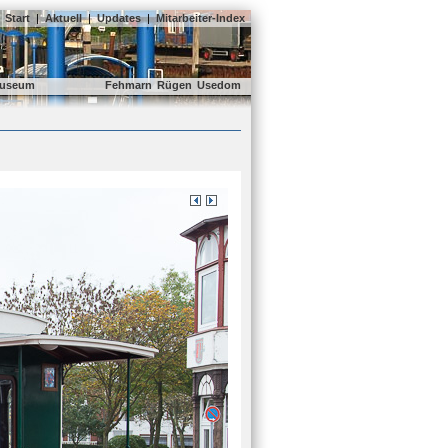
Start
|
Aktuell
|
Updates
|
Mitarbeiter-Index
useum
Fehmarn
Rügen
Usedom