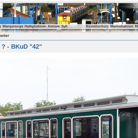
g
Wangerooge
Halligbahnen
Amrum
Sylt
Küstenschutz
Marinebahnen
M
beiter
 ? - BKuD "42"