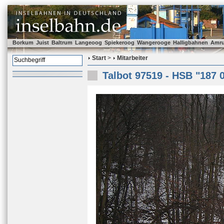
Borkum
Juist
Baltrum
Langeoog
Spiekeroog
Wangerooge
Halligbahnen
Amr
Start
>
Mitarbeiter
Talbot 97519 - HSB "187 