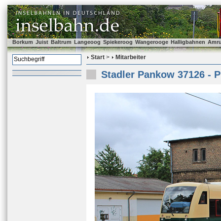
Borkum
Juist
Baltrum
Langeoog
Spiekeroog
Wangerooge
Halligbahnen
Amr
Start
>
Mitarbeiter
Stadler Pankow 37126 - 