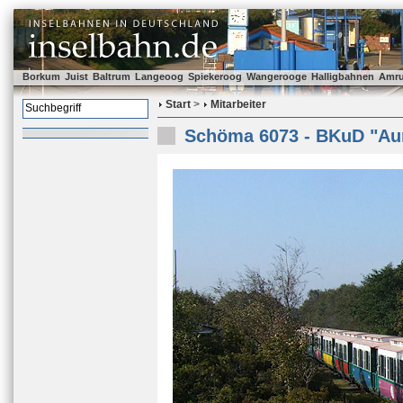
Borkum
Juist
Baltrum
Langeoog
Spiekeroog
Wangerooge
Halligbahnen
Amr
Start
>
Mitarbeiter
Schöma 6073 - BKuD "Au