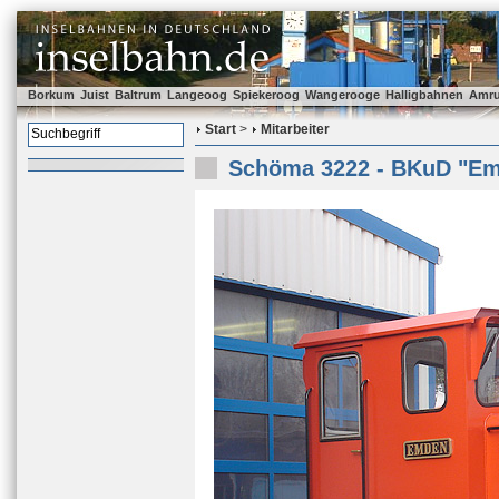
Borkum
Juist
Baltrum
Langeoog
Spiekeroog
Wangerooge
Halligbahnen
Amr
Start
>
Mitarbeiter
Schöma 3222 - BKuD "E