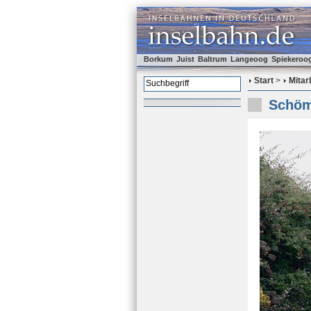
Borkum
Juist
Baltrum
Langeoog
Spiekeroo
Start
>
Mitar
Schöm