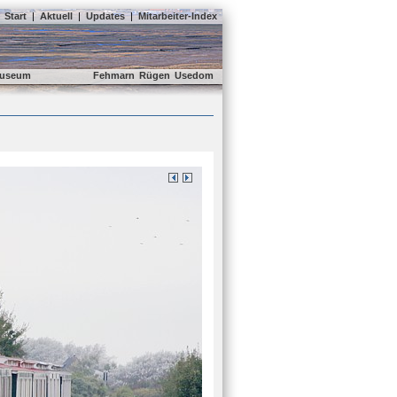
Start
|
Aktuell
|
Updates
|
Mitarbeiter-Index
useum
Fehmarn
Rügen
Usedom