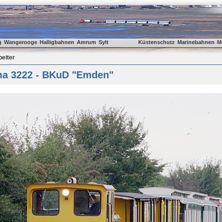
g
Wangerooge
Halligbahnen
Amrum
Sylt
Küstenschutz
Marinebahnen
M
beiter
a 3222 - BKuD "Emden"