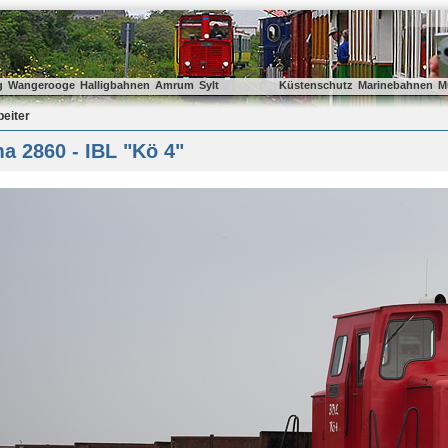
g
Wangerooge
Halligbahnen
Amrum
Sylt
Küstenschutz
Marinebahnen
M
beiter
a 2860 - IBL "Kö 4"