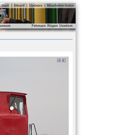
Start
|
Aktuell
|
Updates
|
Mitarbeiter-Index
useum
Fehmarn
Rügen
Usedom