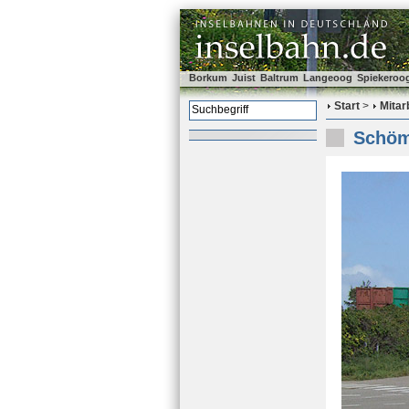
Borkum
Juist
Baltrum
Langeoog
Spiekeroo
Start
>
Mitar
Schöm