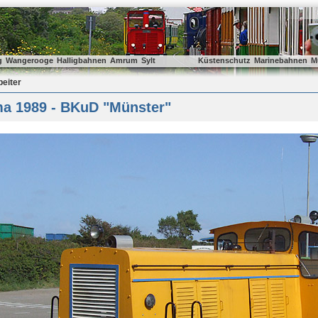
g
Wangerooge
Halligbahnen
Amrum
Sylt
Küstenschutz
Marinebahnen
M
beiter
a 1989 - BKuD "Münster"