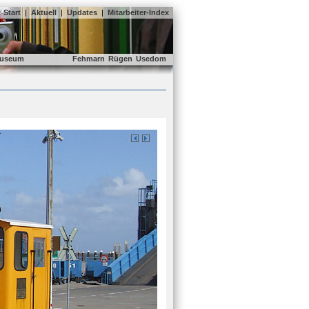
Start
|
Aktuell
|
Updates
|
Mitarbeiter-Index
useum
Fehmarn
Rügen
Usedom