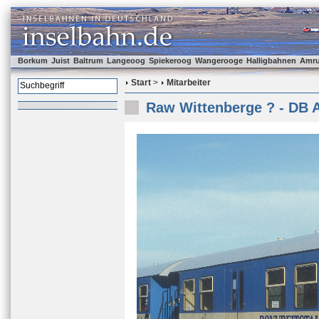
Borkum
Juist
Baltrum
Langeoog
Spiekeroog
Wangerooge
Halligbahnen
Amr
Start
>
Mitarbeiter
Raw Wittenberge ? - DB 