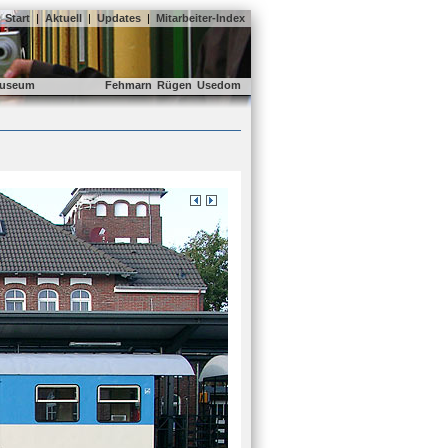
Start
|
Aktuell
|
Updates
|
Mitarbeiter-Index
useum
Fehmarn
Rügen
Usedom