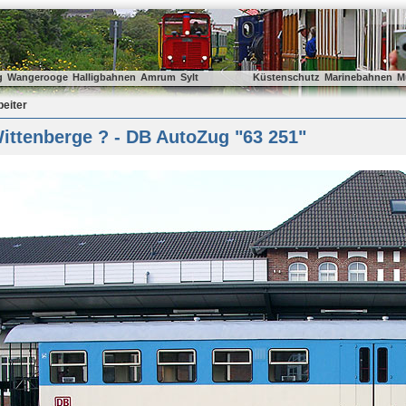
g
Wangerooge
Halligbahnen
Amrum
Sylt
Küstenschutz
Marinebahnen
M
beiter
ittenberge ? - DB AutoZug "63 251"