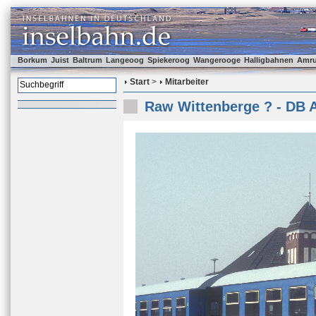
Borkum
Juist
Baltrum
Langeoog
Spiekeroog
Wangerooge
Halligbahnen
Amr
Start
>
Mitarbeiter
Raw Wittenberge ? - DB 