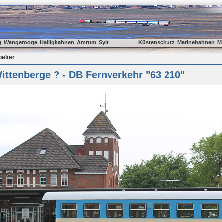
g
Wangerooge
Halligbahnen
Amrum
Sylt
Küstenschutz
Marinebahnen
M
beiter
ttenberge ? - DB Fernverkehr "63 210"