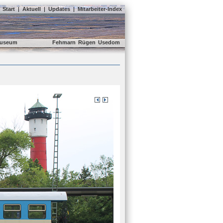
Start
|
Aktuell
|
Updates
|
Mitarbeiter-Index
useum
Fehmarn
Rügen
Usedom