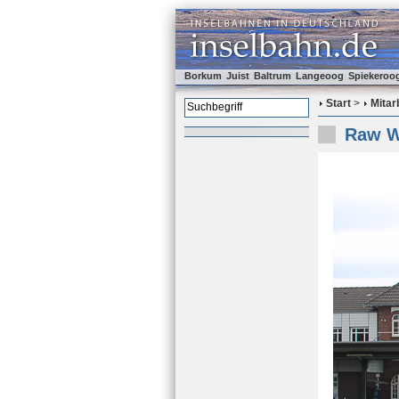
Borkum
Juist
Baltrum
Langeoog
Spiekeroo
Start
>
Mitar
Raw Wi