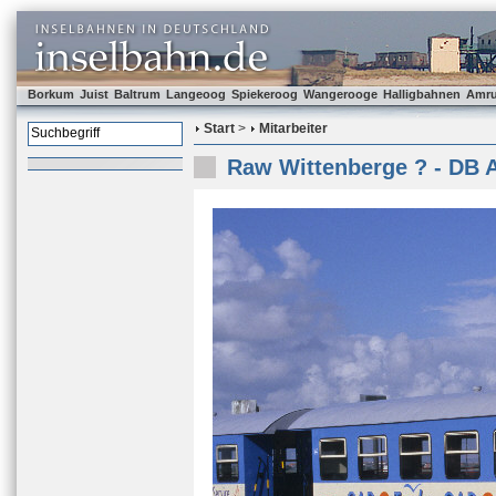
Borkum
Juist
Baltrum
Langeoog
Spiekeroog
Wangerooge
Halligbahnen
Amr
Start
>
Mitarbeiter
Raw Wittenberge ? - DB 