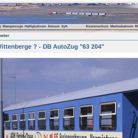
g
Wangerooge
Halligbahnen
Amrum
Sylt
Küstenschutz
Marinebahnen
M
beiter
ittenberge ? - DB AutoZug "63 204"