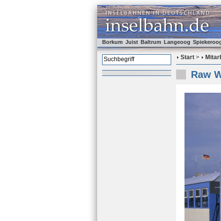
Borkum
Juist
Baltrum
Langeoog
Spiekeroo
Start
>
Mitar
Raw W