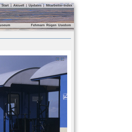
Start
|
Aktuell
|
Updates
|
Mitarbeiter-Index
useum
Fehmarn
Rügen
Usedom