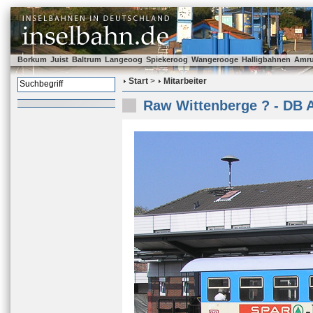
Borkum
Juist
Baltrum
Langeoog
Spiekeroog
Wangerooge
Halligbahnen
Amr
Start
>
Mitarbeiter
Raw Wittenberge ? - DB 