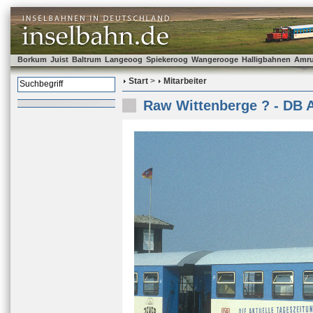
Borkum
Juist
Baltrum
Langeoog
Spiekeroog
Wangerooge
Halligbahnen
Amr
Start
>
Mitarbeiter
Raw Wittenberge ? - DB 