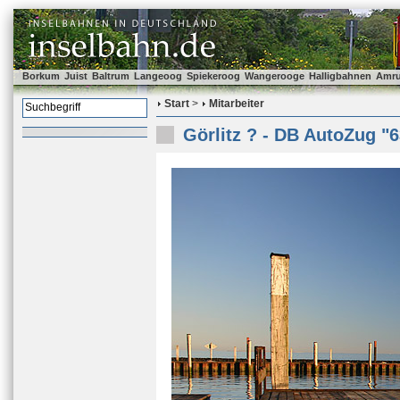
Borkum
Juist
Baltrum
Langeoog
Spiekeroog
Wangerooge
Halligbahnen
Amr
Start
>
Mitarbeiter
Görlitz ? - DB AutoZug "6