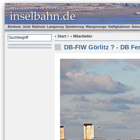
Borkum
Juist
Baltrum
Langeoog
Spiekeroog
Wangerooge
Halligbahnen
Amr
Start
>
Mitarbeiter
DB-FIW Görlitz ? - DB Fe