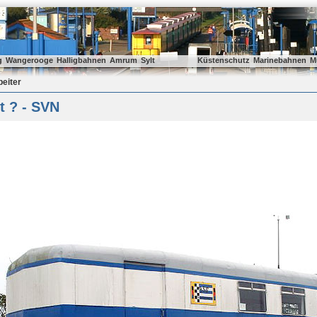
g
Wangerooge
Halligbahnen
Amrum
Sylt
Küstenschutz
Marinebahnen
M
beiter
t ? - SVN