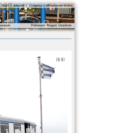
Start
|
Aktuell
|
Updates
|
Mitarbeiter-Index
useum
Fehmarn
Rügen
Usedom