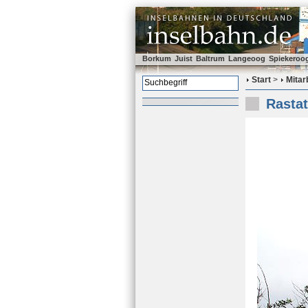
Borkum
Juist
Baltrum
Langeoog
Spiekeroo
Start
>
Mitar
Rastat