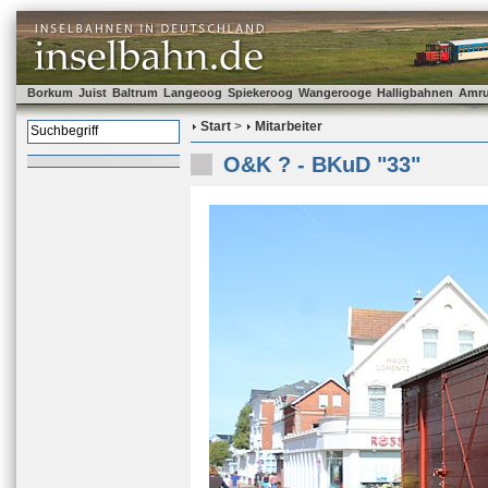
Borkum
Juist
Baltrum
Langeoog
Spiekeroog
Wangerooge
Halligbahnen
Amr
Start
>
Mitarbeiter
O&K ? - BKuD "33"