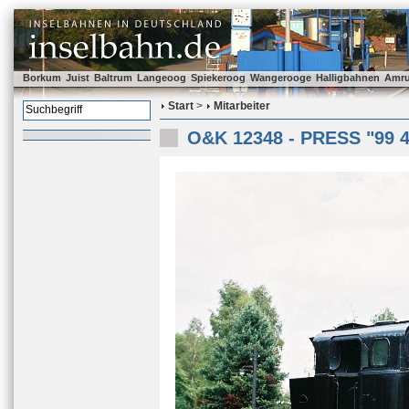
Borkum
Juist
Baltrum
Langeoog
Spiekeroog
Wangerooge
Halligbahnen
Amr
Start
>
Mitarbeiter
O&K 12348 - PRESS "99 4