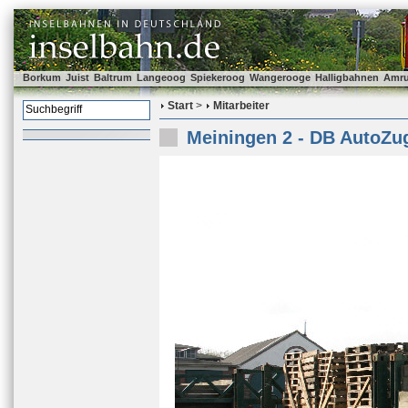
Borkum
Juist
Baltrum
Langeoog
Spiekeroog
Wangerooge
Halligbahnen
Amr
Start
>
Mitarbeiter
Meiningen 2 - DB AutoZug