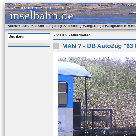
Borkum
Juist
Baltrum
Langeoog
Spiekeroog
Wangerooge
Halligbahnen
Amr
Start
>
Mitarbeiter
MAN ? - DB AutoZug "63 