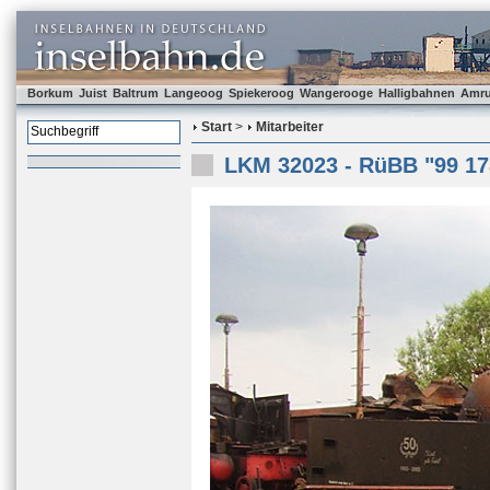
Borkum
Juist
Baltrum
Langeoog
Spiekeroog
Wangerooge
Halligbahnen
Amr
Start
>
Mitarbeiter
LKM 32023 - RüBB "99 17