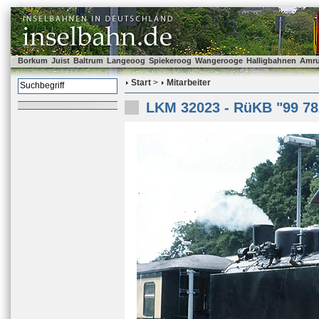
Borkum
Juist
Baltrum
Langeoog
Spiekeroog
Wangerooge
Halligbahnen
Amr
Start
>
Mitarbeiter
LKM 32023 - RüKB "99 78