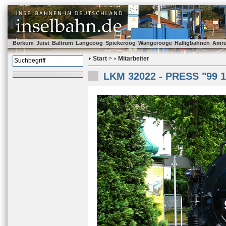
Borkum
Juist
Baltrum
Langeoog
Spiekeroog
Wangerooge
Halligbahnen
Amr
Start
>
Mitarbeiter
LKM 32022 - PRESS "99 1