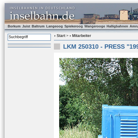
Borkum
Juist
Baltrum
Langeoog
Spiekeroog
Wangerooge
Halligbahnen
Amr
Start
>
Mitarbeiter
LKM 250310 - PRESS "199