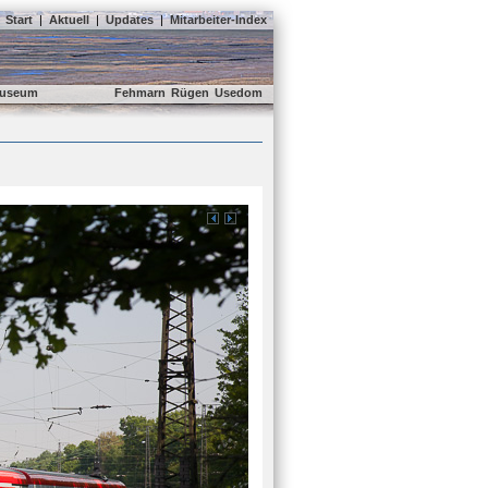
Start
|
Aktuell
|
Updates
|
Mitarbeiter-Index
useum
Fehmarn
Rügen
Usedom