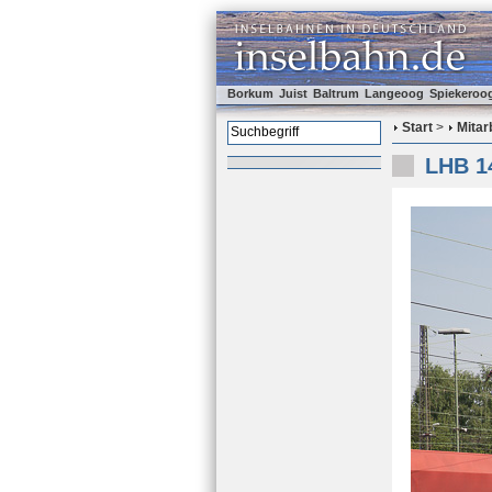
Borkum
Juist
Baltrum
Langeoog
Spiekeroo
Start
>
Mitar
LHB 14