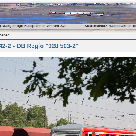
g
Wangerooge
Halligbahnen
Amrum
Sylt
Küstenschutz
Marinebahnen
M
beiter
2-2 - DB Regio "928 503-2"