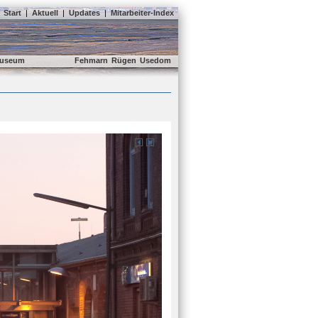
Start
|
Aktuell
|
Updates
|
Mitarbeiter-Index
useum
Fehmarn
Rügen
Usedom