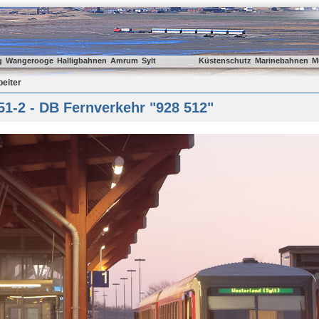
g
Wangerooge
Halligbahnen
Amrum
Sylt
Küstenschutz
Marinebahnen
M
beiter
1-2 - DB Fernverkehr "928 512"