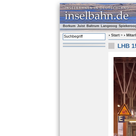
Borkum
Juist
Baltrum
Langeoog
Spiekeroo
Start
>
Mitar
LHB 15