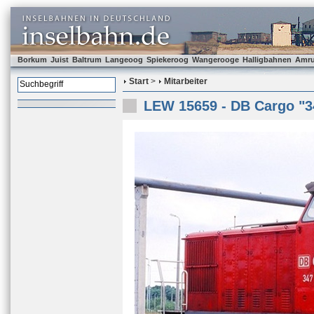
Borkum
Juist
Baltrum
Langeoog
Spiekeroog
Wangerooge
Halligbahnen
Amr
Start
>
Mitarbeiter
LEW 15659 - DB Cargo "3