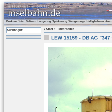
Borkum
Juist
Baltrum
Langeoog
Spiekeroog
Wangerooge
Halligbahnen
Amr
Start
>
Mitarbeiter
LEW 15159 - DB AG "347 