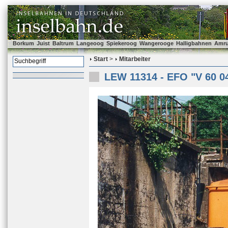
Borkum
Juist
Baltrum
Langeoog
Spiekeroog
Wangerooge
Halligbahnen
Amr
Start
>
Mitarbeiter
LEW 11314 - EFO "V 60 0