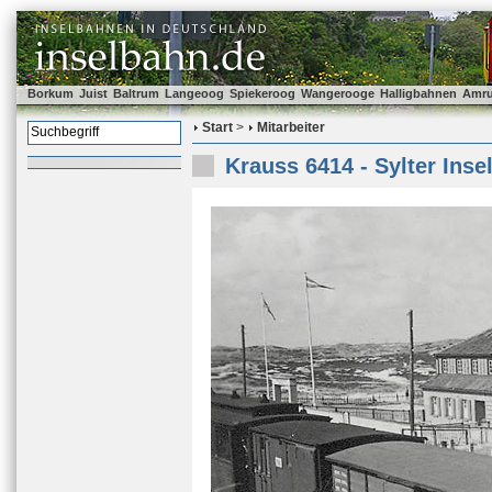
Borkum
Juist
Baltrum
Langeoog
Spiekeroog
Wangerooge
Halligbahnen
Amr
Start
>
Mitarbeiter
Krauss 6414 - Sylter Inse