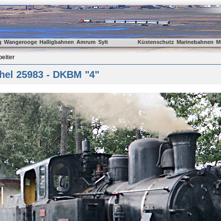
g
Wangerooge
Halligbahnen
Amrum
Sylt
Küstenschutz
Marinebahnen
M
beiter
hel 25983 - DKBM "4"