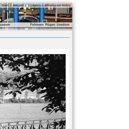
Start
|
Aktuell
|
Updates
|
Mitarbeiter-Index
useum
Fehmarn
Rügen
Usedom