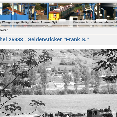
g
Wangerooge
Halligbahnen
Amrum
Sylt
Küstenschutz
Marinebahnen
M
beiter
el 25983 - Seidensticker "Frank S."