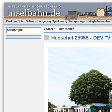
Borkum
Juist
Baltrum
Langeoog
Spiekeroog
Wangerooge
Halligbahnen
Amr
Start
>
Mitarbeiter
Henschel 25955 - DEV "V 