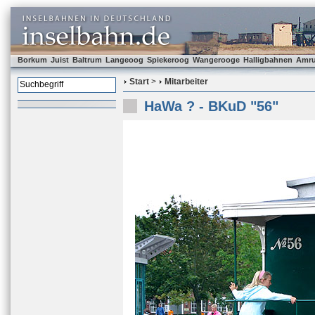
Borkum
Juist
Baltrum
Langeoog
Spiekeroog
Wangerooge
Halligbahnen
Amr
Start
>
Mitarbeiter
HaWa ? - BKuD "56"