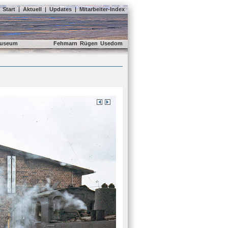
Start
|
Aktuell
|
Updates
|
Mitarbeiter-Index
useum
Fehmarn
Rügen
Usedom