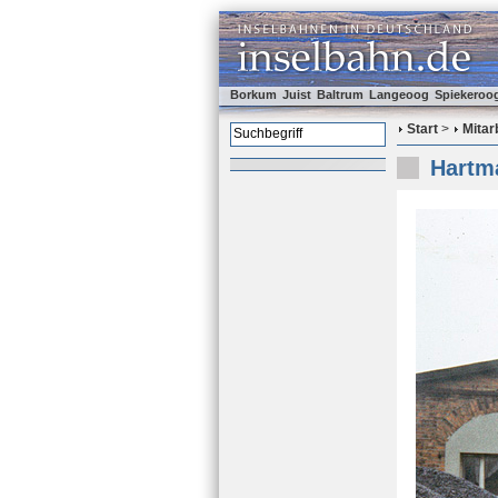
Borkum
Juist
Baltrum
Langeoog
Spiekeroo
Start
>
Mitar
Hartma