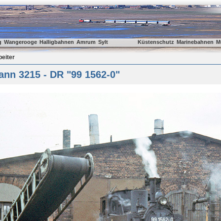
g
Wangerooge
Halligbahnen
Amrum
Sylt
Küstenschutz
Marinebahnen
M
beiter
nn 3215 - DR "99 1562-0"