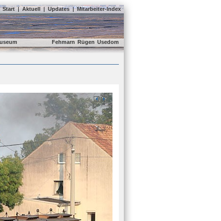
Start
|
Aktuell
|
Updates
|
Mitarbeiter-Index
useum
Fehmarn
Rügen
Usedom