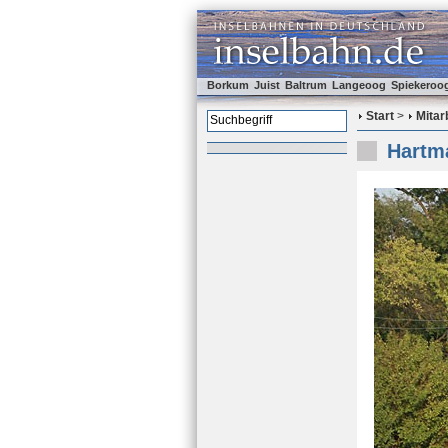
Borkum
Juist
Baltrum
Langeoog
Spiekeroo
Start
>
Mitar
Hartma