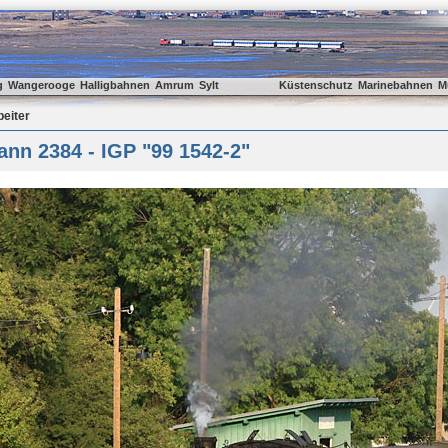
g
Wangerooge
Halligbahnen
Amrum
Sylt
Küstenschutz
Marinebahnen
M
beiter
nn 2384 - IGP "99 1542-2"