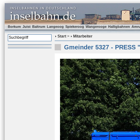
Borkum
Juist
Baltrum
Langeoog
Spiekeroog
Wangerooge
Halligbahnen
Amr
Start
>
Mitarbeiter
Gmeinder 5327 - PRESS "