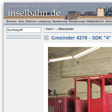
Borkum
Juist
Baltrum
Langeoog
Spiekeroog
Wangerooge
Halligbahnen
Amr
Start
>
Mitarbeiter
Gmeinder 4378 - SDK "4"