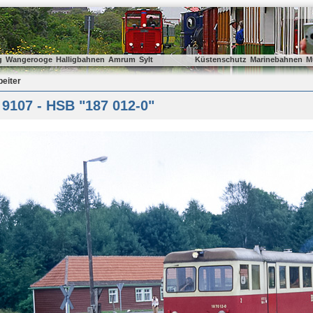
g
Wangerooge
Halligbahnen
Amrum
Sylt
Küstenschutz
Marinebahnen
M
beiter
9107 - HSB "187 012-0"