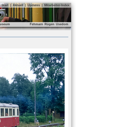
Start
|
Aktuell
|
Updates
|
Mitarbeiter-Index
useum
Fehmarn
Rügen
Usedom