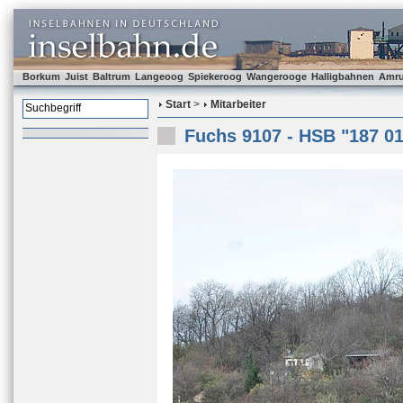
Borkum
Juist
Baltrum
Langeoog
Spiekeroog
Wangerooge
Halligbahnen
Amr
Start
>
Mitarbeiter
Fuchs 9107 - HSB "187 01