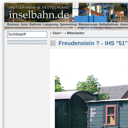
Borkum
Juist
Baltrum
Langeoog
Spiekeroog
Wangerooge
Halligbahnen
Amr
Start
>
Mitarbeiter
Freudenstein ? - IHS "51"