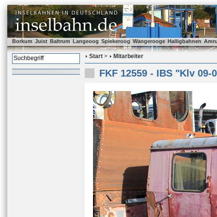
Borkum
Juist
Baltrum
Langeoog
Spiekeroog
Wangerooge
Halligbahnen
Amr
Start
>
Mitarbeiter
FKF 12559 - IBS "Klv 09-