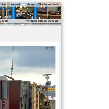
Start
|
Aktuell
|
Updates
|
Mitarbeiter-Index
useum
Fehmarn
Rügen
Usedom