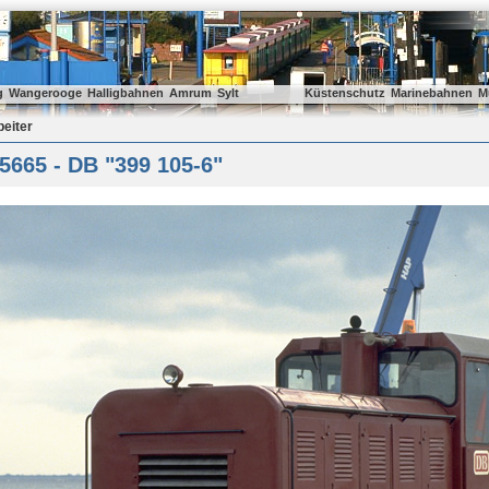
g
Wangerooge
Halligbahnen
Amrum
Sylt
Küstenschutz
Marinebahnen
M
beiter
5665 - DB "399 105-6"