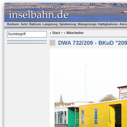
Borkum
Juist
Baltrum
Langeoog
Spiekeroog
Wangerooge
Halligbahnen
Amr
Start
>
Mitarbeiter
DWA 732/209 - BKuD "209