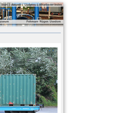
Start
|
Aktuell
|
Updates
|
Mitarbeiter-Index
useum
Fehmarn
Rügen
Usedom