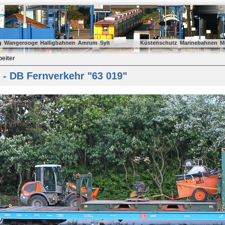
g
Wangerooge
Halligbahnen
Amrum
Sylt
Küstenschutz
Marinebahnen
M
beiter
- DB Fernverkehr "63 019"